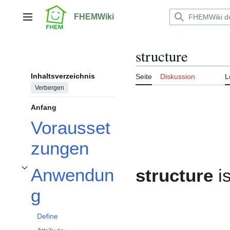
Zum
Inhalt
FHEMWiki
Hauptmenü
springen
structure
Inhaltsverzeichnis
Seite
Diskussion
L
Verbergen
Anfang
Vorausset
zungen
Anwendun
structure
is
Unterabschnitt Anwendung umschalten
g
Define