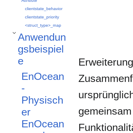
Attribute
clientstate_behavior
clientstate_priority
<struct_type>_map
Anwendun
Unterabschnitt Anwendungsbeispiele umschalten
gsbeispiel
e
Erweiterun
EnOcean
Zusammenfa
-
ursprünglic
Physisch
gemeinsam 
er
EnOcean
Funktionalit