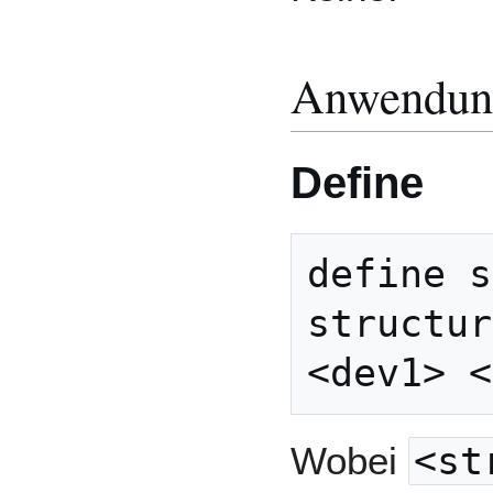
Anwendun
Define
define s
structur
<dev1> <
Wobei
<st