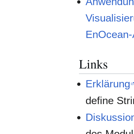
Anwendung
Visualisie
EnOcean-
Links
Erklärung
define Stri
Diskussio
des Modul