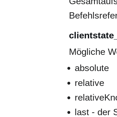
Gesamtaufst
Befehlsrefe
clientstat
Mögliche W
absolute
relative
relativeK
last - der 