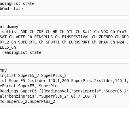
adingList state

al dummy

 setList ARD_Ch ZDF_Ch HR_Ch RTL_Ch Sat1_Ch VOX_Ch Pro7_
SAT_Ch ARTE_Ch EINSPLUS_Ch EINSFESTIVAL_Ch ZDFNEO_Ch NDR
RTL2_Ch SUPERRTL_Ch SPORT1_Ch EUROSPORT_Ch DMAX_Ch N24_C
ELE5_Ch

my

ingList SuperE5_2 SuperPlus_2

ist SuperE5_2:slider,140,1,200 SuperPlus_2:slider,140,1,2
eFormat SuperE5, SuperPlus

Readings SuperE5 {(ReadingsVal("benzinpreis","SuperE5_2"
al("benzinpreis","SuperPlus_2",0) / 100 )}
