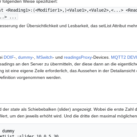
er folgenden Weise spezifiziert:
st <Reading1>:⟨<Modifier1>,⟩<Value1>,<Value2>,<...> <Rea
..> ...
esserung der Übersichtlichkeit und Lesbarkeit, das setList Attribut mehr
bei
DOIF
-,
dummy
-,
MSwitch
- und
readingsProxy
-Devices.
MQTT2 DEV
dings an den Server zu übermitteln, der diese dann an die eigentlich
ng ist eine eigene Zeile erforderlich, das Aussehen in der Detailansicht
Definition vorgenommen werden.
rd der
state
als Schiebebalken (slider) angezeigt. Wobei die erste Zahl 
Wert, um den jeweils erhöht wird. Und die dritte den maximal möglichen
 dummy
