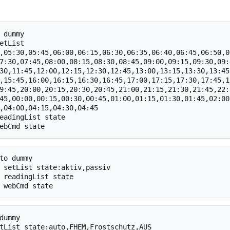
 dummy

etList 
,05:30,05:45,06:00,06:15,06:30,06:35,06:40,06:45,06:50,0
7:30,07:45,08:00,08:15,08:30,08:45,09:00,09:15,09:30,09:
30,11:45,12:00,12:15,12:30,12:45,13:00,13:15,13:30,13:45
,15:45,16:00,16:15,16:30,16:45,17:00,17:15,17:30,17:45,1
9:45,20:00,20:15,20:30,20:45,21:00,21:15,21:30,21:45,22:
45,00:00,00:15,00:30,00:45,01:00,01:15,01:30,01:45,02:00
,04:00,04:15,04:30,04:45

eadingList state

to dummy

 setList state:aktiv,passiv

 readingList state

dummy

tList state:auto,FHEM,Frostschutz,AUS
