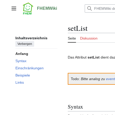
Zum
Inhalt
FHEMWiki
Hauptmenü
springen
setList
Inhaltsverzeichnis
Seite
Diskussion
Verbergen
Anfang
Das Attribut
setList
dient daz
Syntax
Einschränkungen
Beispiele
Todo:
Bitte analog zu
even
Links
Syntax