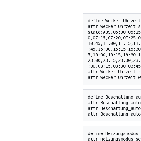
define Wecker_Uhrzeit
attr Wecker_Uhrzeit s
state:AUS,05:00,05:15
0,07:15,07:20,07:25,0
10:45,11:00,11:15,11:
:45,15:00,15:15,15:30
5,19:00,19:15,19:30,1
23:00,23:15,23:30,23:
:00,03:15,03:30,03:45
attr Wecker_Uhrzeit r
define Beschattung_au
attr Beschattung_auto
attr Beschattung_auto
define Heizungsmodus 
attr Heizungsmodus se