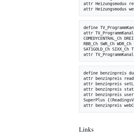
attr Heizungsmodus re
define TV_ProgrammKan
attr TV_ProgrammKanal
COMEDYCENTRAL_Ch DREI
RBB_Ch SWR_Ch WDR_Ch 
SAT1GOLD_Ch SIXX_Ch T
define benzinpreis dum
attr benzinpreis read
attr benzinpreis setL
attr benzinpreis stat
attr benzinpreis user
SuperPlus {(ReadingsV
Links