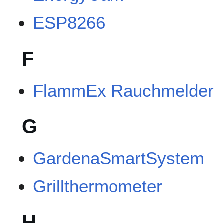
ESP8266
F
FlammEx Rauchmelder
G
GardenaSmartSystem
Grillthermometer
H