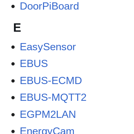
DoorPiBoard
E
EasySensor
EBUS
EBUS-ECMD
EBUS-MQTT2
EGPM2LAN
EnergyCam