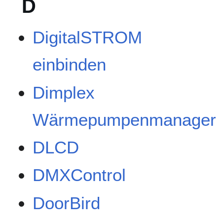
D
DigitalSTROM
einbinden
Dimplex
Wärmepumpenmanager
DLCD
DMXControl
DoorBird