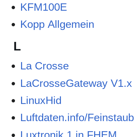
KFM100E
Kopp Allgemein
L
La Crosse
LaCrosseGateway V1.x
LinuxHid
Luftdaten.info/Feinstaub
Luxtronik 1 in FHEM