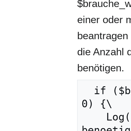
$brauche_wa
einer oder
beantragen 
die Anzahl 
benötigen.
  if ($brauche_waerme != 
0) {\

    Log(3,"Wärme 
benoetig