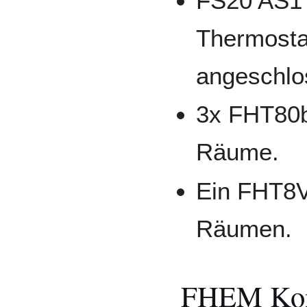
FS20 AS1 
Thermosta
angeschlo
3x FHT80b
Räume.
Ein FHT8V
Räumen.
FHEM Konf