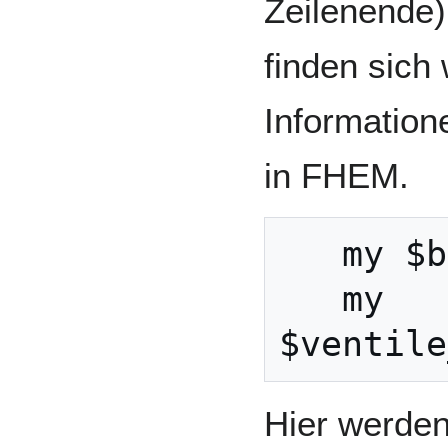
Zeilenende)
finden sich
Informatio
in FHEM.
   my $brauche_waerme=0;;\

   my 
Hier werden 