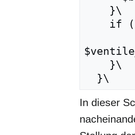
    }\

    if ($ventil < 20) {\

$ventile
    }\

In dieser Sc
nacheinande