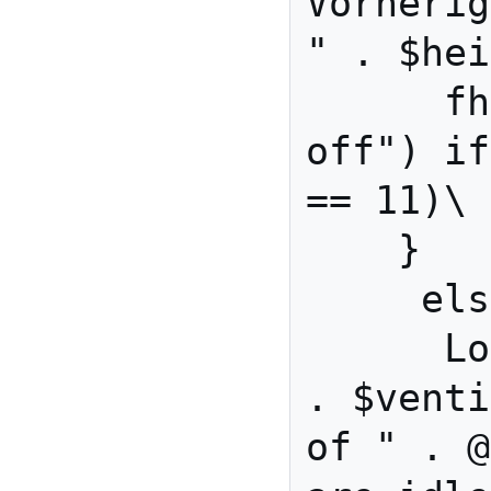
Vorherig
" . $hei
      fhem("set heater 
off") if
== 11)\

    }

     else {\

      Log(3,"Heizbedarf: " 
. $venti
of " . @