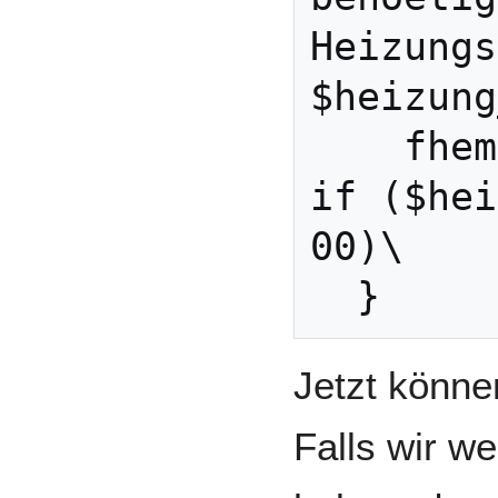
Heizungs
$heizung
    fhem("set heizung on") 
if ($hei
00)\

Jetzt können
Falls wir w