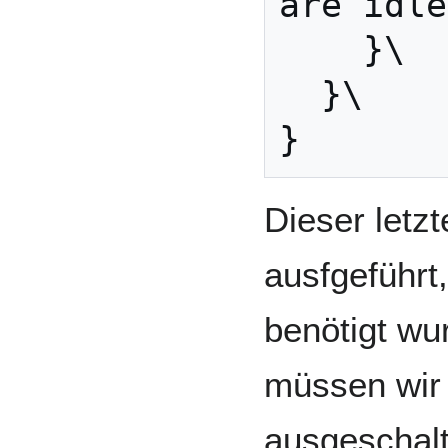
are idle
    }\

  }\

Dieser letzt
ausfgeführt,
benötigt wu
müssen wir 
ausgeschalt