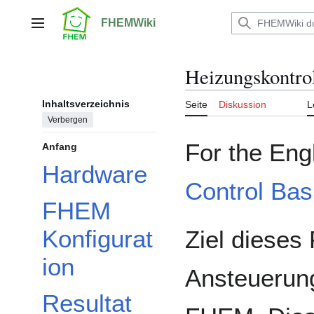
Zum
Inhalt
FHEMWiki
Hauptmenü
springen
Heizungskontrol
Inhaltsverzeichnis
Seite
Diskussion
L
Verbergen
For the Eng
Anfang
Hardware
Control Bas
FHEM
Konfigurat
Ziel dieses 
ion
Ansteuerung
Resultat