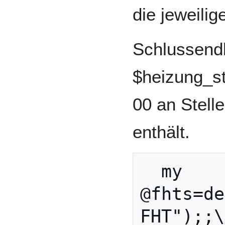
die jeweili
Schlussendl
$heizung_s
00 an Stelle
enthält.
  my 
@fhts=de