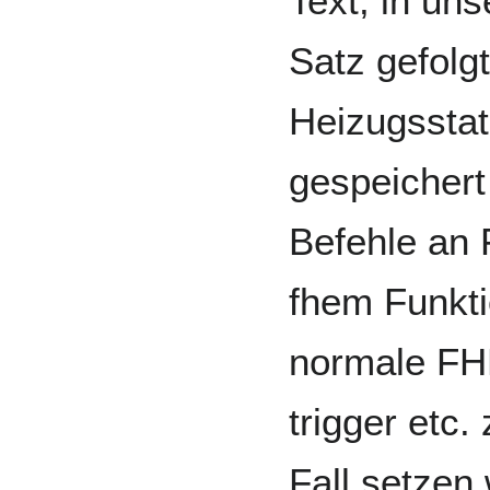
Text, in uns
Satz gefolg
Heizugsstat
gespeichert
Befehle an 
fhem Funkti
normale FHE
trigger etc
Fall setzen