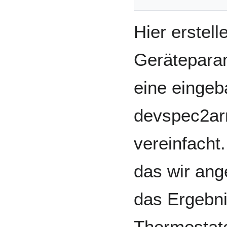
Hier erstell
Gerätepara
eine einge
devspec2arr
vereinfacht
das wir an
das Ergebni
Thermostat