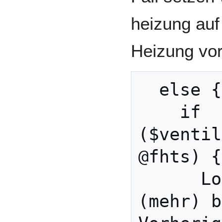
heizung auf 
Heizung vor
  else {\

    if 
($ventil
@fhts) {
      Log(3,"Keine Wärme 
(mehr) b