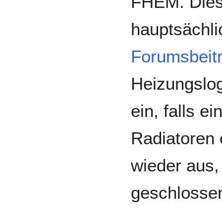
FHEM. Diese
hauptsächli
Forumsbeit
Heizungslog
ein, falls e
Radiatoren o
wieder aus,
geschlossen