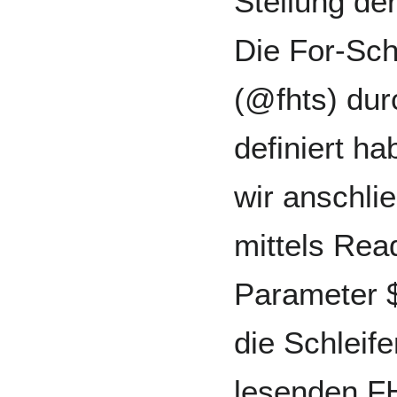
Stellung der
Die For-Sch
(@fhts) dur
definiert h
wir anschlie
mittels Rea
Parameter $_
die Schleife
lesenden FH