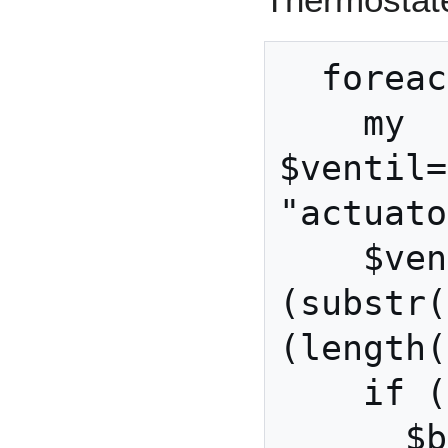
  foreach(@fhts) {\

    my 
$ventil=
"actuato
    $ventil=
(substr(
(length(
    if ($ventil > 50) {\

      $brauche_waerme=1\
