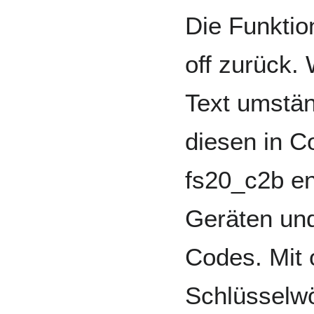
Die Funktio
off zurück.
Text umstän
diesen in C
fs20_c2b en
Geräten un
Codes. Mit o
Schlüsselwö