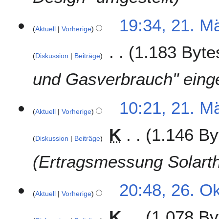
4
2
19:34, 21. M
Aktuell
Vorherige
1
.
1.183 Byte
M
Diskussion
Beiträge
ä
r
und Gasverbrauch" eing
z
2
10:21, 21. M
0
Aktuell
Vorherige
1
4
K
1.146 By
Diskussion
Beiträge
Ertragsmessung Solarth
2
20:48, 26. O
Aktuell
Vorherige
6
.
K
1.078 By
O