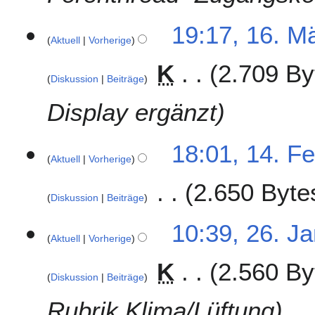
s
2
s
1
19:17, 16. M
0
u
Aktuell
Vorherige
6
1
n
.
5
K
2.709 By
g
M
Diskussion
Beiträge
ä
r
Display ergänzt
z
2
1
18:01, 14. F
0
Aktuell
Vorherige
4
1
.
5
2.650 Byte
F
Diskussion
Beiträge
e
b
2
10:39, 26. J
r
Aktuell
Vorherige
6
u
.
K
2.560 By
a
J
Diskussion
Beiträge
r
a
2
n
Rubrik Klima/Lüftung
0