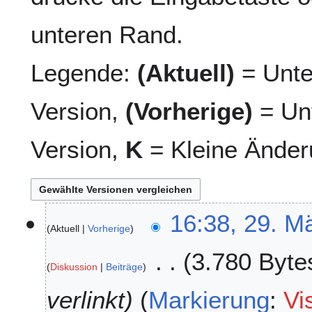
unteren Rand.
Legende:
(Aktuell)
= Unte
Version,
(Vorherige)
= Unt
Version,
K
= Kleine Änder
2
16:38, 29. M
Aktuell
Vorherige
9
.
3.780 Byte
M
Diskussion
Beiträge
ä
r
verlinkt
Markierung
:
Vi
z