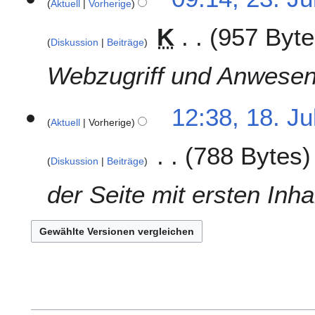
Aktuell
Vorherige
1
3
K
957 Byte
Diskussion
Beiträge
Webzugriff und Anwesen
1
12:38, 18. Ju
Aktuell
Vorherige
8
.
788 Bytes
J
Diskussion
Beiträge
u
l
der Seite mit ersten Inhal
i
2
0
1
3