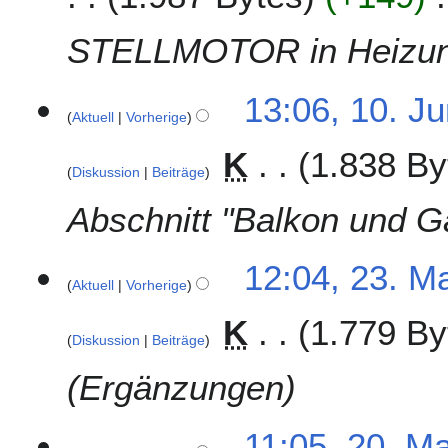
1
u
5
n
STELLMOTOR in Heizun
i
2
1
13:06, 10. J
0
Aktuell
Vorherige
0
1
.
4
K
1.838 By
J
Diskussion
Beiträge
u
n
Abschnitt "Balkon und Ga
i
2
2
12:04, 23. M
0
Aktuell
Vorherige
3
1
.
4
K
1.779 By
M
Diskussion
Beiträge
a
i
Ergänzungen
2
0
2
11:05, 20. M
1