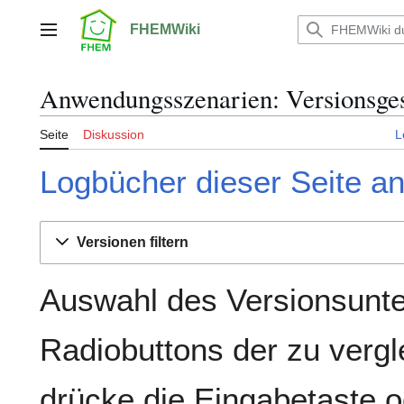
Zum
Inhalt
FHEMWiki
Hauptmenü
springen
Anwendungsszenarien: Versionsge
Seite
Diskussion
L
Logbücher dieser Seite a
Versionen filtern
Auswahl des Versionsunte
Radiobuttons der zu verg
drücke die Eingabetaste o