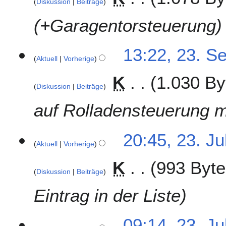
Diskussion
Beiträge
k
t
+Garagentorsteuerung
o
b
2
13:22, 23. S
e
Aktuell
Vorherige
3
r
.
2
K
1.030 By
S
0
Diskussion
Beiträge
e
1
p
auf Rolladensteuerung 
3
t
e
2
20:45, 23. Ju
m
Aktuell
Vorherige
3
b
.
e
K
993 Byte
J
r
Diskussion
Beiträge
u
2
l
Eintrag in der Liste
0
i
1
2
3
09:14, 23. Ju
0