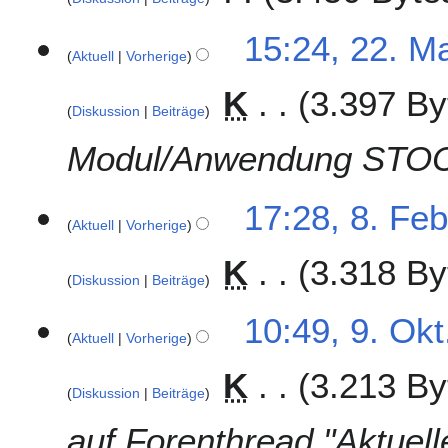
f
2
a
15:24, 22. M
Aktuell
Vorherige
2
s
.
s
K
3.397 By
M
u
Diskussion
Beiträge
a
n
i
g
Modul/Anwendung STO
2
0
8
17:28, 8. Fe
1
Aktuell
Vorherige
.
6
F
K
3.318 By
e
Diskussion
Beiträge
b
K
r
9
10:49, 9. Okt
e
u
Aktuell
Vorherige
.
i
a
O
K
3.213 By
n
r
k
Diskussion
Beiträge
e
2
t
B
0
o
auf Forenthread "Aktue
e
1