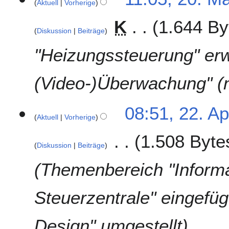
Aktuell
Vorherige
0
4
.
K
1.644 By
M
Diskussion
Beiträge
a
i
"Heizungssteuerung" erwe
2
0
(Video-)Überwachung" (n
1
4
2
08:51, 22. Ap
Aktuell
Vorherige
2
.
1.508 Byte
A
Diskussion
Beiträge
p
r
Themenbereich "Informa
i
l
Steuerzentrale" eingefügt
2
0
1
Design" umgestellt