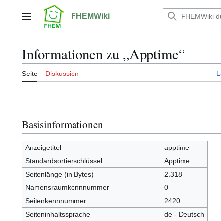
Zum
Inhalt
FHEMWiki
Hauptmenü
springen
Informationen zu „Apptime“
Seite
Diskussion
L
Basisinformationen
Anzeigetitel
apptime
Standardsortierschlüssel
Apptime
Seitenlänge (in Bytes)
2.318
Namensraumkennnummer
0
Seitenkennnummer
2420
Seiteninhaltssprache
de - Deutsch